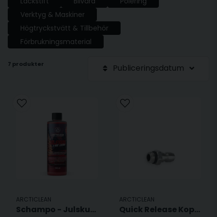
Lackstift
Bilvård
Polering
Verktyg & Maskiner
Högtryckstvätt & Tillbehör
Förbrukningsmaterial
7 produkter
Publiceringsdatum
ARCTICLEAN
ARCTICLEAN
Schampo - Julskum -LIMITERAD
Quick Release Koppling - 1/4" Male