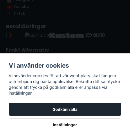
Youtube
TikTok
Betallösningar
Frakt Alternativ
Vi använder cookies
Vi använder cookies för att vår webbplats skall fungera
och erbjuda dig bästa upplevelse. Bekräfta ditt samtycke
genom att trycka på godkänn alla eller anpassa via
inställningar
Godkänn alla
Lack & Verktyg i Kristianstad | © Copyright
2026
Inställningar