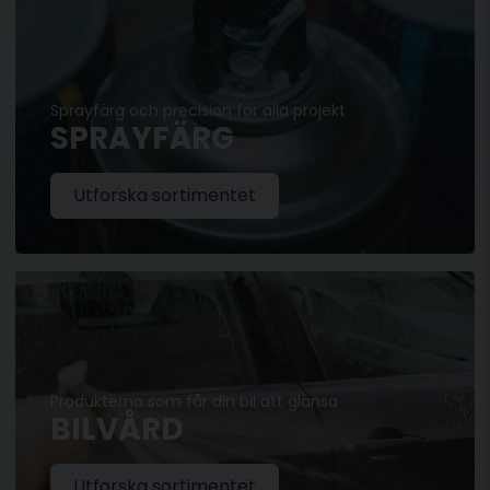
Sprayfärg och precision för alla projekt
SPRAYFÄRG
Utforska sortimentet
Produkterna som får din bil att glänsa
BILVÅRD
Utforska sortimentet