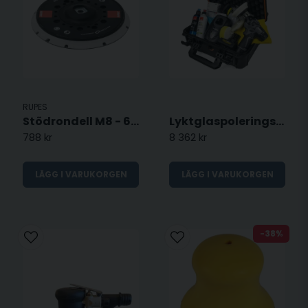
RUPES
Stödrondell M8 - 6" (150mm)
Lyktglaspolerings komplett kit
788 kr
8 362 kr
LÄGG I VARUKORGEN
LÄGG I VARUKORGEN
-38%