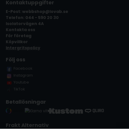
Kontaktuppgifter
E-Post: webbshop@lovab.se
Telefon: 044 - 590 20 30
Isolatorvägen 4A
Kontakta oss
För företag
Köpvillkor
Intergritspolicy
Följ oss
Facebook
Instagram
Youtube
TikTok
Betallösningar
Frakt Alternativ