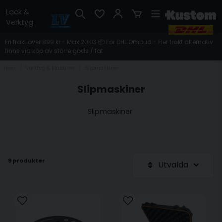
Lack &
Verktyg
Fri frakt över 899 kr - Max 20KG 📦 För DHL Ombud - Fler frakt alternativ
finns vid köp av större gods / fat
Hem
Verktyg & Maskiner
Slipmaskiner
Slipmaskiner
Slipmaskiner
9 produkter
Utvalda