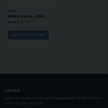
MIRKA
Mirka Deros - 650 - 150mm
6 755 kr
8 039 kr
LÄGG I VARUKORGEN
LOVAB
Behöver du billack eller bilvårdsprodukter till ditt fordon?
Då är du på rätt plats!