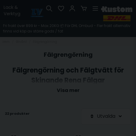
Lack &
Verktyg
Fri frakt över 899 kr - Max 20KG 📦 För DHL Ombud - Fler frakt alternativ
finns vid köp av större gods / fat
Hem
Bilvård
Fälgrengörning
Fälgrengörning
Fälgrengörning och Fälgtvätt för
Skinande Rena Fälgar
För att hålla dina hjul i toppskick är
fälgrengörning
och
Visa mer
fälgtvätt
avgörande. Vi erbjuder ett brett sortiment av
produkter för att effektivt
rengöra fälgar
. Oavsett om du
föredrar alkalisk eller syra-baserad fälgrengöring, hittar du
vad du behöver hos oss. Våra produkter finns i olika storlekar,
22 produkter
Utvalda
från små behållare till större volymer, vilket gör det enkelt att
välja rätt mängd för dina behov.