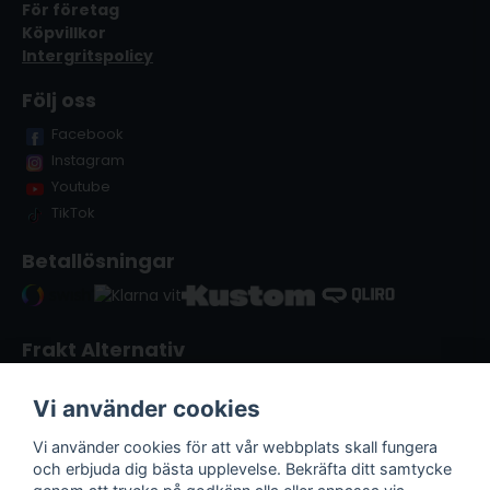
För företag
Köpvillkor
Intergritspolicy
Följ oss
Facebook
Instagram
Youtube
TikTok
Betallösningar
Frakt Alternativ
Vi använder cookies
Vi använder cookies för att vår webbplats skall fungera
och erbjuda dig bästa upplevelse. Bekräfta ditt samtycke