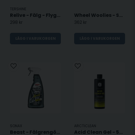
TERSHINE
Relive - Fälg - Flygrostborttagare - 1L
Wheel Woolies - Small
298 kr
362 kr
LÄGG I VARUKORGEN
LÄGG I VARUKORGEN
SONAX
ARCTICLEAN
Beast - Fälgrengörning 1L
Acid Clean Gel - 500 ML