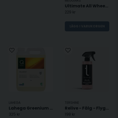
MEGUIARS
Ultimate All Wheel Cleaner -709ml
229 kr
LÄGG I VARUKORGEN
LAHEGA
TERSHINE
Lahega Greenium Fälgrent - 5L
Relive - Fälg - Flygrostborttagare - 500ML
325 kr
198 kr