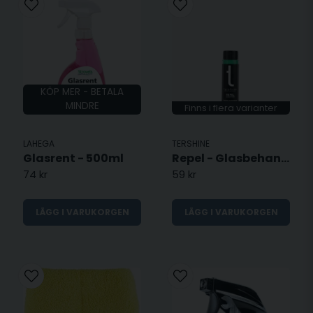
vår högkvalitativa
spolarvätska
kan du förbättra sikten
under körning. Vi har också speciellt framtagna dukar för
rengöring av fönster, rutor och speglar. En
glasduk
från vårt
sortiment är perfekt anpassad för att ge ett strålande
resultat utan att lämna ludd eller märken efter sig.
KÖP MER - BETALA
MINDRE
Finns i flera varianter
LAHEGA
TERSHINE
Glasrent - 500ml
Repel - Glasbehandling
74 kr
59 kr
LÄGG I VARUKORGEN
LÄGG I VARUKORGEN