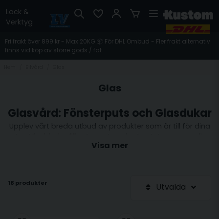
Lack &
Verktyg
Fri frakt över 899 kr - Max 20KG 📦 För DHL Ombud - Fler frakt alternativ
finns vid köp av större gods / fat
Hem
Bilvård
Glas
Glas
Glasvård: Fönsterputs och Glasdukar
Upplev vårt breda utbud av produkter som är till för dina
rutor. Vi erbjuder
fönsterputs
och
glasduk
som ger dina
Visa mer
glasytor en kristallklar finish. Det är väldigt stor skillnad på
fönsterputs, och våra produkter är noggrant utvalda för att
ge bästa resultat. Med rätt produkter blir rengöringen enkel
och effektiv, och du slipper fläckar och strimmor.
18 produkter
Utvalda
Förutom traditionell fönsterputs erbjuder vi även
glasbehandlingar som gör att vatten enkelt rinner av
glasytan utan behov av vindrutetorkare. Genom att använda