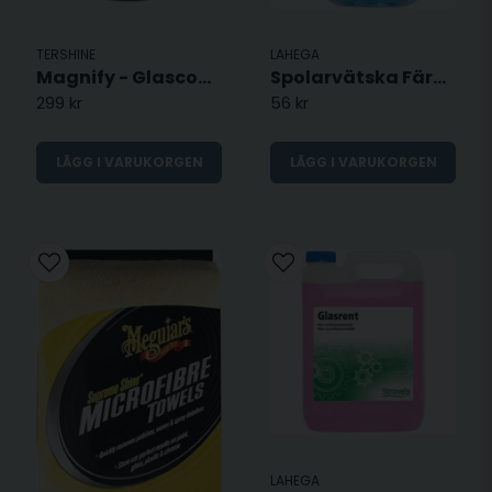
TERSHINE
LAHEGA
Magnify - Glascoating 30ML
Spolarvätska Färdigblandad -18C / 3 Liter
299 kr
56 kr
LÄGG I VARUKORGEN
LÄGG I VARUKORGEN
LAHEGA