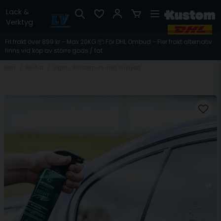
Lack &
Verktyg
Fri frakt över 899 kr - Max 20KG 📦 För DHL Ombud - Fler frakt alternativ
finns vid köp av större gods / fat
Hem
Bilvård
Sight - Fönsterputs med imskydd