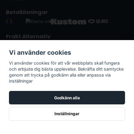
Betallösningar
Frakt Alternativ
Vi använder cookies
Vi använder cookies för att vår webbplats skall fungera
och erbjuda dig bästa upplevelse. Bekräfta ditt samtycke
genom att trycka på godkänn alla eller anpassa via
inställningar
Godkänn alla
Lack & Verktyg i Kristianstad | © Copyright
2026
Inställningar
Powered by Nyehandel AB