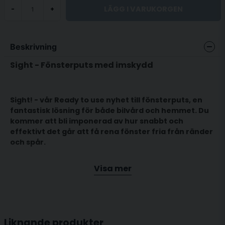
LÄGG I VARUKORGEN
-
+
Beskrivning
Sight - Fönsterputs med imskydd
Sight! - vår Ready to use nyhet till fönsterputs, en
fantastisk lösning för både bilvård och hemmet. Du
kommer att bli imponerad av hur snabbt och
effektivt det går att få rena fönster fria från ränder
och spår.
Visa mer
Snäll mot glasbehandligar. Kräver inga
farosymboler. Fräsch doft av äpple och mint.
Använd för ändamålet avsedda microfiberdukar.
Börja med att spraya Sight på rutan eller i duken,
Liknande produkter