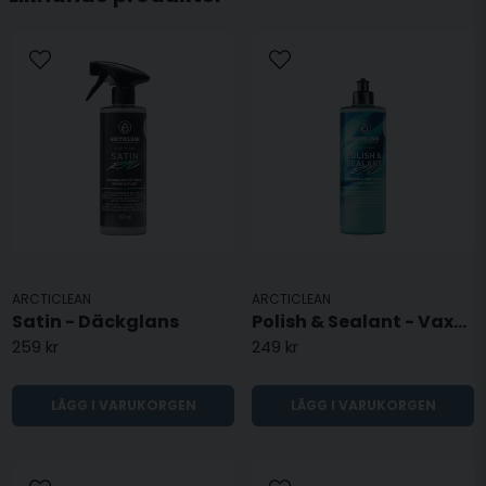
torka rent, efterforska sedan med en torr duk för
ett flammfritt resultat.
ARCTICLEAN
ARCTICLEAN
Satin - Däckglans
Polish & Sealant - Vaxpolish
259 kr
249 kr
LÄGG I VARUKORGEN
LÄGG I VARUKORGEN