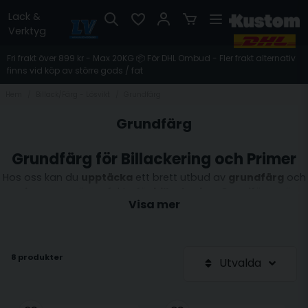
Lack &
Verktyg
Fri frakt över 899 kr - Max 20KG 📦 För DHL Ombud - Fler frakt alternativ
finns vid köp av större gods / fat
Hem
Billack/Färg - Lösvikt
Grundfärg
Grundfärg
Grundfärg för Billackering och Primer
Hos oss kan du
upptäcka
ett brett utbud av
grundfärg
och
primer
som är perfekta för
billackering
. Grundfärger är
Visa mer
viktiga för att säkerställa att ytan är väl förberedd inför
målning. De hjälper till att förbättra färgvidhäftningen och ge
en jämn yta. Våra produkter inkluderar både
slipgrund
och
primers som är anpassade för olika projekt.
8 produkter
Utvalda
Slipgrund
är idealisk för att jämna ut ojämnheter i
underarbetet och spacklingen, vilket ger en slät yta redo för
vidare behandling.
Primer
används på plåtrena ytor för att