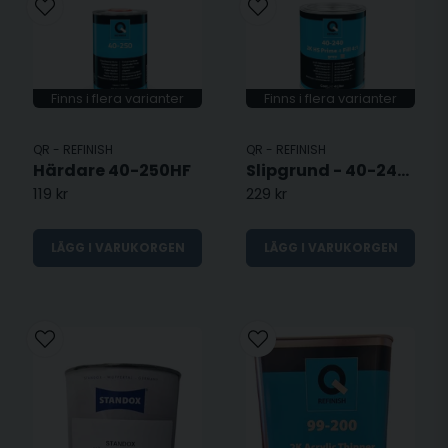
bygga ett effektivt rostskydd och ge en perfekt bas för den
slutliga lackeringen. Oavsett om du arbetar med möbler, bilar
eller andra projekt, erbjuder vårt sortiment den kvalitet och
hållbarhet du behöver.
Finns i flera varianter
Finns i flera varianter
Våra grundfärger finns i olika storlekar, färger och fabrikat,
inklusive välkända märken som
Standox
. Med rätt produkter
QR - REFINISH
QR - REFINISH
kan du säkerställa att ditt projekt får en professionell finish
Härdare 40-250HF
Slipgrund - 40-240 - QR
och långvarigt skydd.
119 kr
229 kr
LÄGG I VARUKORGEN
LÄGG I VARUKORGEN