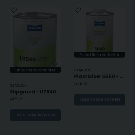
Finns i flera varianter
STANDOX
Finns i flera varianter
Plasticiser 5660 - Mjukgörare
579 kr
STANDOX
Slipgrund - U7540 Grå
415 kr
LÄGG I VARUKORGEN
LÄGG I VARUKORGEN