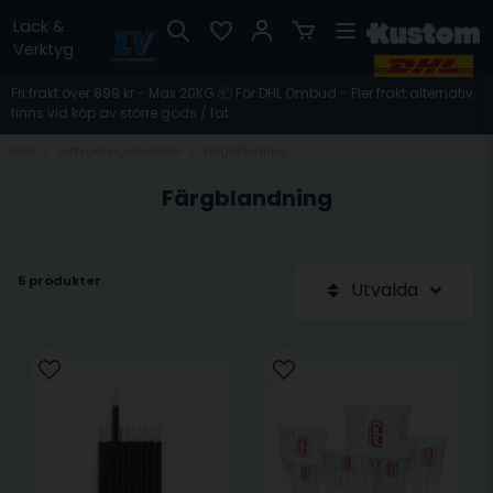
Lack &
Verktyg
Fri frakt över 899 kr - Max 20KG 📦 För DHL Ombud - Fler frakt alternativ
finns vid köp av större gods / fat
Hem
Förbrukningsmaterial
Färgblandning
Färgblandning
5 produkter
Utvalda