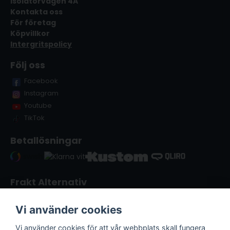
Isolatorvägen 4A
Kontakta oss
För företag
Köpvillkor
Intergritspolicy
Följ oss
Facebook
Instagram
Youtube
TikTok
Betallösningar
Frakt Alternativ
Vi använder cookies
Vi använder cookies för att vår webbplats skall fungera