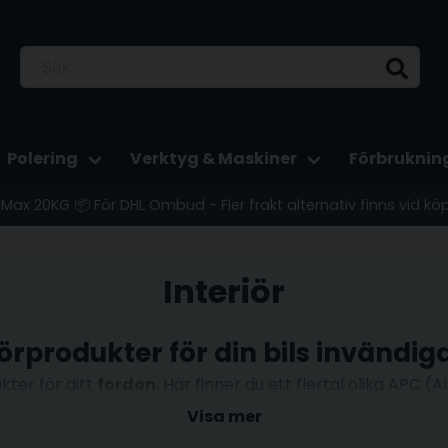
Polering
Verktyg & Maskiner
Förbruknin
 - Max 20KG 📦 För DHL Ombud - Fler frakt alternativ finns vid kö
Interiör
iörprodukter för din bils invändig
ter för ditt
fordon
. Här finner du ett flertal olika APC 
a produkter är utformade för att effektivt ta bort smuts oc
Visa mer
rligt verktyg för alla bilägare som vill hålla sitt fordon i 