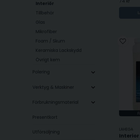
74 kr
Interiör
Tillbehör
L
Glas
Mikrofiber
Foam / Skum
Keramiska Lackskydd
Övrigt kem
Polering
Verktyg & Maskiner
Förbrukningsmaterial
F
Presentkort
LAHEGA
Utförsäljning
Interior