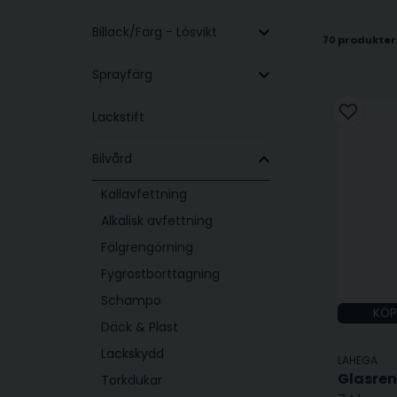
Våra interiörprodukter sträcker sig bortom
Billack/Färg - Lösvikt
Dessa produkter hjälper till att bevara bil
70 produkter
Sprayfärg
Fördela
Lackstift
Att använda rätt
interiör
produkter kan g
specialdesignade rengöringsmedel och skyd
Bilvård
Kallavfettning
Alkalisk avfettning
Fälgrengörning
Fygrostborttagning
Schampo
KÖP
Däck & Plast
Lackskydd
LAHEGA
Glasren
Torkdukar