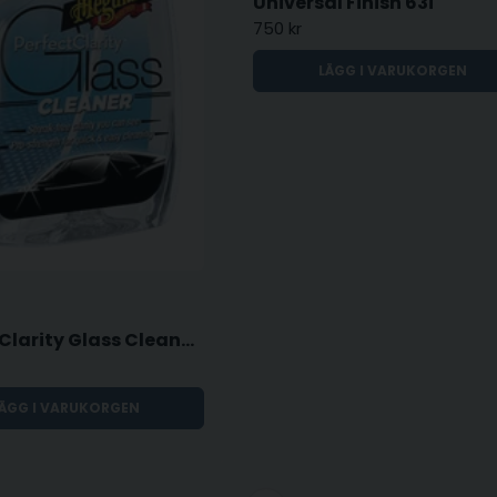
Universal Finish 63i
750 kr
LÄGG I VARUKORGEN
Perfect Clarity Glass Cleaner - 709ml
ÄGG I VARUKORGEN