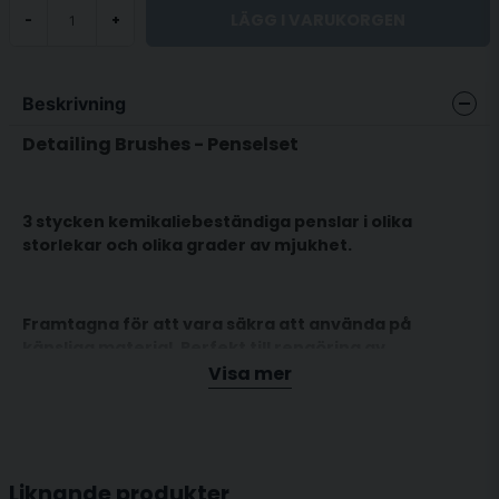
LÄGG I VARUKORGEN
-
+
Beskrivning
Detailing Brushes - Penselset
3 stycken kemikaliebeständiga penslar i olika
storlekar och olika grader av mjukhet.
Framtagna för att vara säkra att använda på
känsliga material. Perfekt till rengöring av
instrumentpanel, exteriört runt emblem, lister osv,
Visa mer
känsliga fälgar, motorrum med eller utan kem.
Liknande produkter