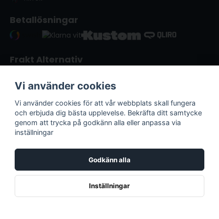
Betallösningar
Frakt Alternativ
Vi använder cookies
Vi använder cookies för att vår webbplats skall fungera
och erbjuda dig bästa upplevelse. Bekräfta ditt samtycke
genom att trycka på godkänn alla eller anpassa via
inställningar
Godkänn alla
Lack & Verktyg i Kristianstad | © Copyright
2026
Inställningar
Powered by Nyehandel AB