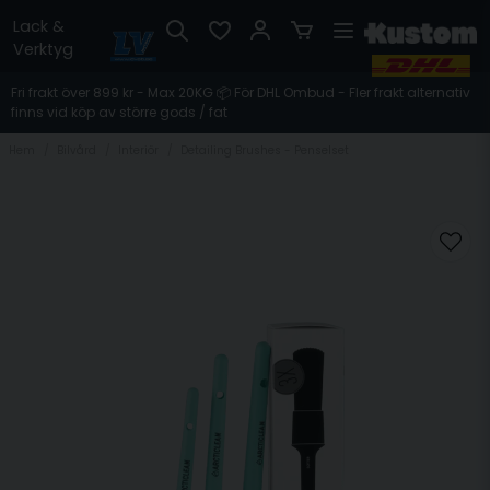
Lack &
Verktyg
Fri frakt över 899 kr - Max 20KG 📦 För DHL Ombud - Fler frakt alternativ
finns vid köp av större gods / fat
Hem
Bilvård
Interiör
Detailing Brushes - Penselset