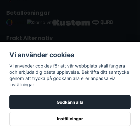
Betallösningar
Frakt Alternativ
Vi använder cookies
Vi använder cookies för att vår webbplats skall fungera
och erbjuda dig bästa upplevelse. Bekräfta ditt samtycke
genom att trycka på godkänn alla eller anpassa via
inställningar
Godkänn alla
Lack & Verktyg i Kristianstad | © Copyright
2026
Inställningar
Powered by Nyehandel AB