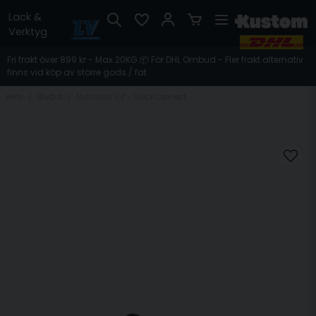
Lack &
Verktyg
Fri frakt över 899 kr - Max 20KG 📦 För DHL Ombud - Fler frakt alternativ
finns vid köp av större gods / fat
Hem
Bilvård
Microlans 1/4" - Quick Connect