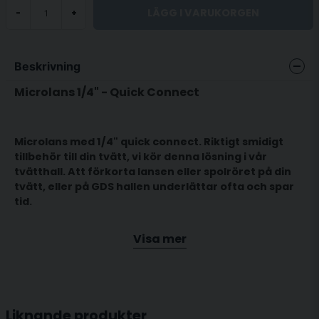
LÄGG I VARUKORGEN
-
+
Beskrivning
Microlans 1/4" - Quick Connect
Microlans med 1/4" quick connect. Riktigt smidigt
tillbehör till din tvätt, vi kör denna lösning i vår
tvätthall. Att förkorta lansen eller spolröret på din
tvätt, eller på GDS hallen underlättar ofta och spar
tid.
Visa mer
Du kan snabbt byta mellan olika tillbehör och slipper
ha en lång lans att hålla reda på.
Liknande produkter