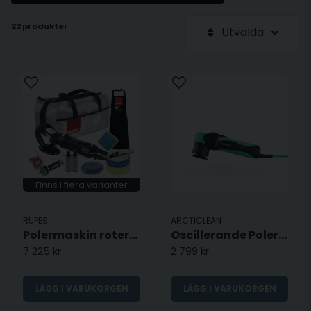
22 produkter
Utvalda
Finns i flera varianter
RUPES
ARCTICLEAN
Polermaskin roterande - LH19E
Oscillerande Polermaskin - 75mm
7 225 kr
2 799 kr
LÄGG I VARUKORGEN
LÄGG I VARUKORGEN