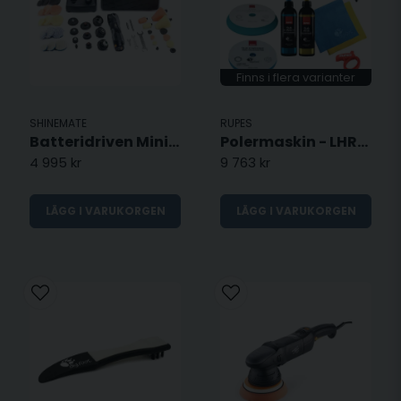
Finns i flera varianter
SHINEMATE
RUPES
Batteridriven Mini Polermaskin EB210 KIT
Polermaskin - LHR21 Mark V
4 995 kr
9 763 kr
LÄGG I VARUKORGEN
LÄGG I VARUKORGEN