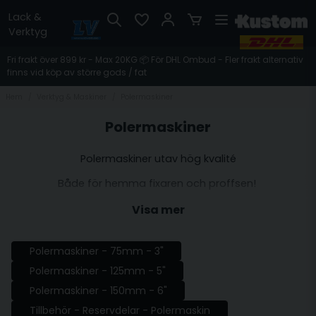
Lack &
Verktyg
Fri frakt över 899 kr - Max 20KG 📦 För DHL Ombud - Fler frakt alternativ
finns vid köp av större gods / fat
Hem
Verktyg & Maskiner
Polermaskiner
Polermaskiner
Polermaskiner utav hög kvalité
Både för hemma fixaren och proffsen!
Visa mer
Polermaskiner - 75mm - 3"
Polermaskiner - 125mm - 5"
Polermaskiner - 150mm - 6"
Tillbehör - Reservdelar - Polermaskin