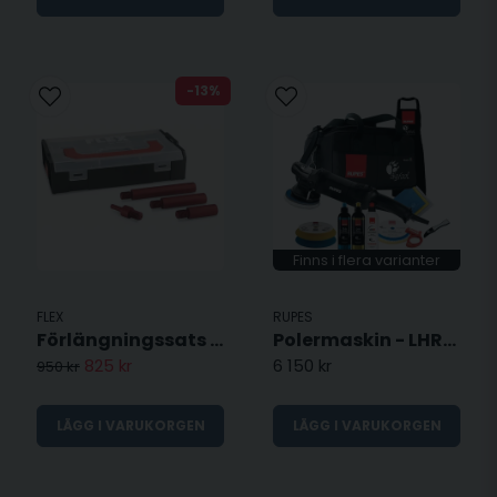
-13%
Finns i flera varianter
FLEX
RUPES
Förlängningssats för roterande maskiner - M14
Polermaskin - LHR15ES
825 kr
6 150 kr
950 kr
LÄGG I VARUKORGEN
LÄGG I VARUKORGEN