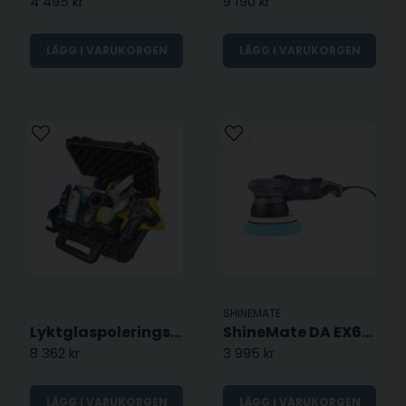
4 495 kr
9 190 kr
LÄGG I VARUKORGEN
LÄGG I VARUKORGEN
SHINEMATE
Lyktglaspolerings komplett kit
ShineMate DA EX620-15 - 125mm
8 362 kr
3 995 kr
LÄGG I VARUKORGEN
LÄGG I VARUKORGEN