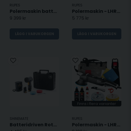
RUPES
RUPES
Polermaskin batteridriven Nano - HR81ML II
Polermaskin - LHR12 - Duetto
9 399 kr
5 775 kr
LÄGG I VARUKORGEN
LÄGG I VARUKORGEN
Finns i flera varianter
SHINEMATE
RUPES
Batteridriven Roterande Polermaskin EB213 KIT
Polermaskin - LHR15 Mark V