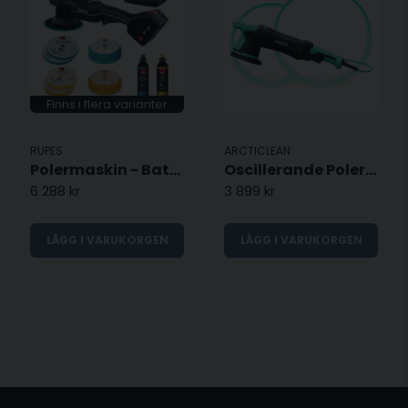
Finns i flera varianter
RUPES
ARCTICLEAN
Polermaskin - Batteri HLR21 iBrid 18V
Oscillerande Polermaskin - 125/150mm - DUAL SIZE
6 288 kr
3 899 kr
LÄGG I VARUKORGEN
LÄGG I VARUKORGEN