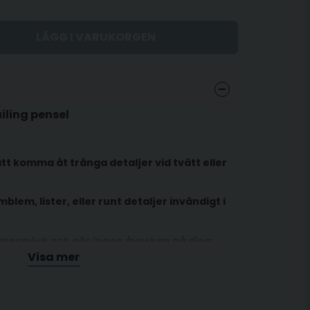
LÄGG I VARUKORGEN
iling pensel
att komma åt trånga detaljer vid tvätt eller
lem, lister, eller runt detaljer invändigt i
upermjuk och gör ingen åverkan på dina
Visa mer