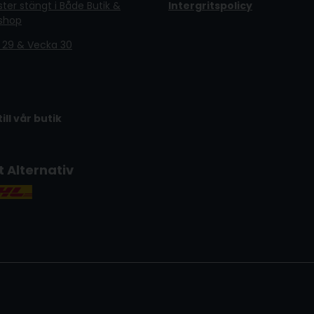
er stängt i Både Butik &
Intergritspolicy
shop
 29 & Vecka 30
till vår butik
t Alternativ