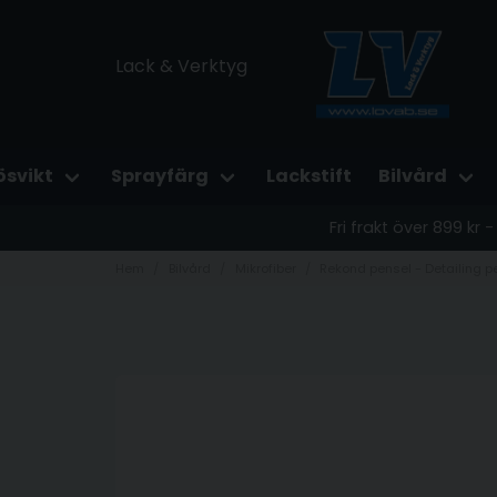
Lack & Verktyg
ösvikt
Sprayfärg
Lackstift
Bilvård
Fri frakt över 899 kr
Hem
Bilvård
Mikrofiber
Rekond pensel - Detailing p