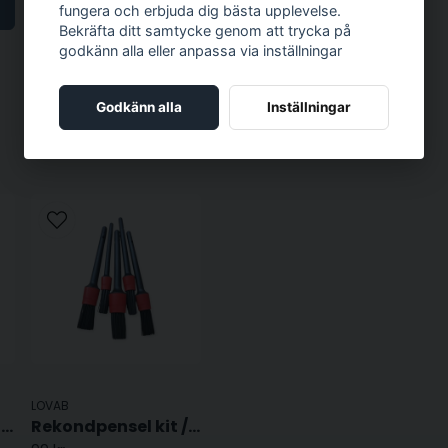
LÄGG I VARUKORGEN
fungera och erbjuda dig bästa upplevelse.
Bekräfta ditt samtycke genom att trycka på
godkänn alla eller anpassa via inställningar
Godkänn alla
Inställningar
LOVAB
Mikrofiberduk Fluff / Standard
Rekondpensel kit / Detailning pensel kit - 5 st