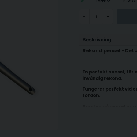
Lovab
LVPENSEL
-
+
Beskrivning
Rekond pensel - Deta
En perfekt pensel, för 
invändig rekond.
Fungerar perfekt vid emb
fordon.
Borsten på pensel är s
detaljer.