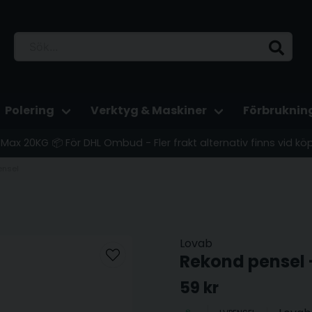
Polering
Verktyg & Maskiner
Förbruknin
 - Max 20KG 📦 För DHL Ombud - Fler frakt alternativ finns vid kö
ensel
Lovab
Rekond pensel -
59 kr