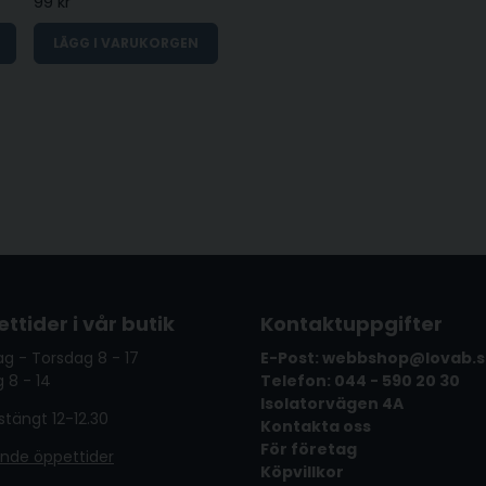
99 kr
LÄGG I VARUKORGEN
ttider i vår butik
Kontaktuppgifter
g - Torsdag 8 - 17
E-Post: webbshop@lovab.
 8 - 14
Telefon: 044 - 590 20 30
Isolatorvägen 4A
tängt 12-12.30
Kontakta oss
För företag
ande öppettider
Köpvillkor