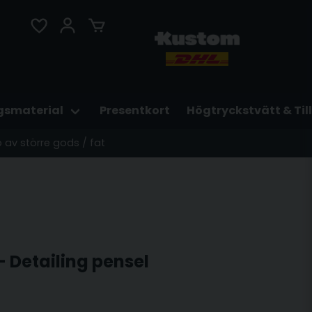
gsmaterial
Presentkort
Högtryckstvätt & Til
p av större gods / fat
 Detailing pensel