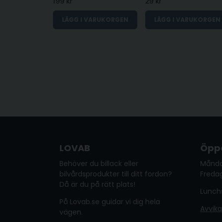
199 kr
29 kr
LÄGG I VARUKORGEN
LÄGG I VARUKORGEN
LOVAB
Öppe
Behöver du billack eller
Månda
bilvårdsprodukter till ditt fordon?
Fredag
Då är du på rätt plats!
Lunchs
På Lovab.se guidar vi dig hela
Avvik
vägen.