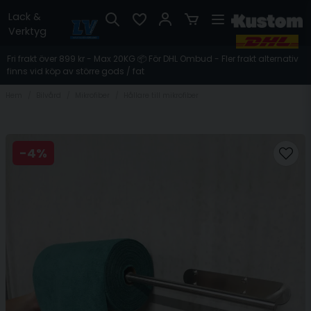
Lack &
Verktyg
Fri frakt över 899 kr - Max 20KG 📦 För DHL Ombud - Fler frakt alternativ
finns vid köp av större gods / fat
Hem
Bilvård
Mikrofiber
Hållare till mikrofiber
-
4
%