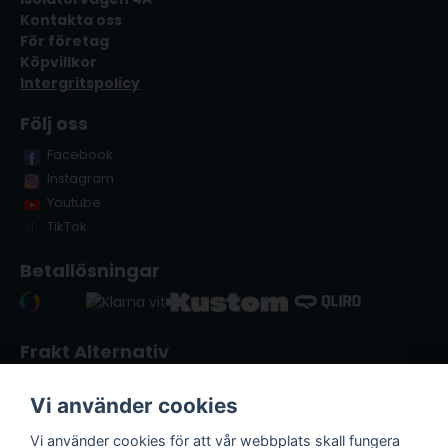
Kontakta oss
För företag
Köpvillkor
Intergritspolicy
Följ oss
Facebook
Instagram
Youtube
TikTok
Betallösningar
Frakt Alternativ
Vi använder cookies
Vi använder cookies för att vår webbplats skall fungera