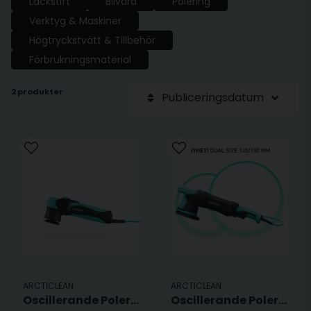
Lackstift
Bilvård
Polering
Verktyg & Maskiner
Högtryckstvätt & Tillbehör
Förbrukningsmaterial
2 produkter
Publiceringsdatum
ARCTICLEAN
ARCTICLEAN
Oscillerande Polermaskin - 75mm
Oscillerande Polermaskin - 125/150mm - DUAL SIZE