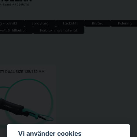
g - Lösvikt
Sprayfärg
Lackstift
Bilvård
Polering
vätt & Tillbehör
Förbrukningsmaterial
Vi använder cookies