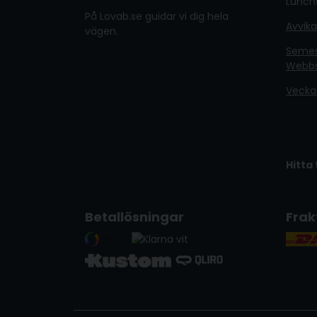
Lunchs
På Lovab.se guidar vi dig hela
Avvik
vägen.
Semest
Webb
Vecka
Hitta 
Betallösningar
Frak