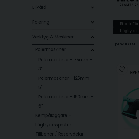
Bilvård
Polering
Billack/Fär
Högtryckst
Verktyg & Maskiner
1 produkter
Polermaskiner
Polermaskiner - 75mm -
3"
Polermaskiner - 125mm -
5"
Polermaskiner - 150mm -
6"
Kempåläggare -
Lågtryckssprutor
Tillbehör / Reservdelar