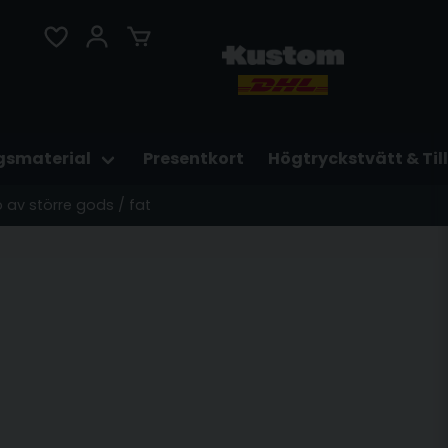
gsmaterial
Presentkort
Högtryckstvätt & Til
p av större gods / fat