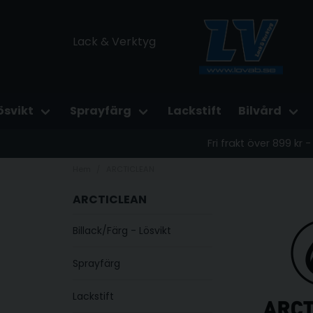
Lack & Verktyg
ösvikt
Sprayfärg
Lackstift
Bilvård
Fri frakt över 899 kr
Hem
ARCTICLEAN
ARCTICLEAN
Billack/Färg - Lösvikt
Sprayfärg
Lackstift