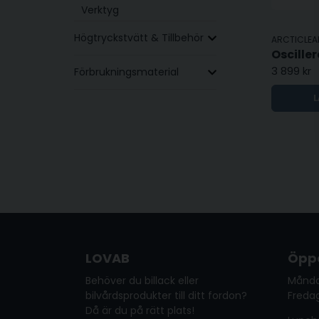
Verktyg
Högtryckstvätt & Tillbehör
ARCTICLEA
3 899 kr
Förbrukningsmaterial
L
LOVAB
Öppe
Behöver du billack eller
Månda
bilvårdsprodukter till ditt fordon?
Fredag
Då är du på rätt plats!