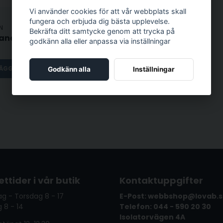
Vi använder cookies för att vår webbplats skall
fungera och erbjuda dig bästa upplevelse.
N
Bekräfta ditt samtycke genom att trycka på
Oscillerande Polermaskin - 125/150mm - DUAL SIZE
godkänn alla eller anpassa via inställningar
ÄGG I VARUKORGEN
Godkänn alla
Inställningar
ttider i vår butik
Kontaktuppgifter
g - Torsdag 8 - 17
E-Post: webbshop@lovab.
 8 - 14
Telefon: 044 - 590 20 30
Isolatorvägen 4A