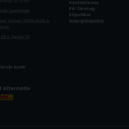
tängt 12-12.30
Kontakta oss
För företag
ande öppettider
Köpvillkor
er stängt i Både Butik &
Intergritspolicy
shop
 29 & Vecka 30
till vår butik
t Alternativ