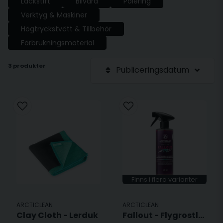
Lackstift
Bilvård
Polering
Verktyg & Maskiner
Högtryckstvätt & Tillbehör
Förbrukningsmaterial
3 produkter
Publiceringsdatum
Finns i flera varianter
ARCTICLEAN
ARCTICLEAN
Clay Cloth - Lerduk
Fallout - Flygrostlösare