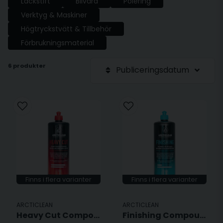
Lackstift
Bilvård
Polering
Verktyg & Maskiner
Högtryckstvätt & Tillbehör
Förbrukningsmaterial
6 produkter
Publiceringsdatum
Finns i flera varianter
Finns i flera varianter
ARCTICLEAN
ARCTICLEAN
Heavy Cut Compound - 1L
Finishing Compound - Polermedel