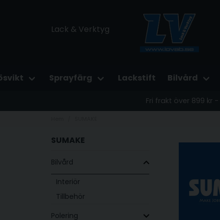
Lack & Verktyg
ösvikt
Sprayfärg
Lackstift
Bilvård
Fri frakt över 899 kr
Hem
SUMAKE
SUMAKE
Bilvård
Interiör
Tillbehör
Polering