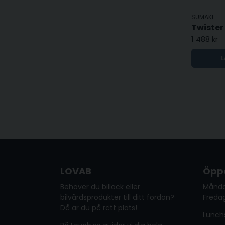
SUMAKE
1 488 kr
L
LOVAB
Öppe
Behöver du billack eller
Månda
bilvårdsprodukter till ditt fordon?
Fredag
Då är du på rätt plats!
Lunchs