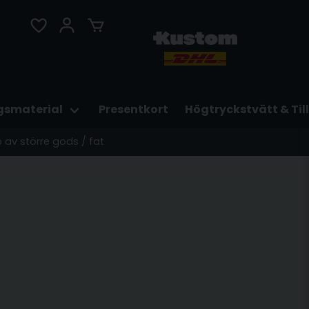
gsmaterial
Presentkort
Högtryckstvätt & Til
p av större gods / fat