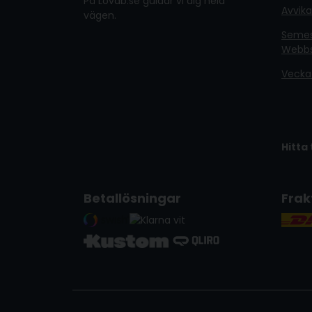
På Lovab.se guidar vi dig hela
Avvik
vägen.
Semest
Webb
Vecka
Hitta 
Betallösningar
Frak