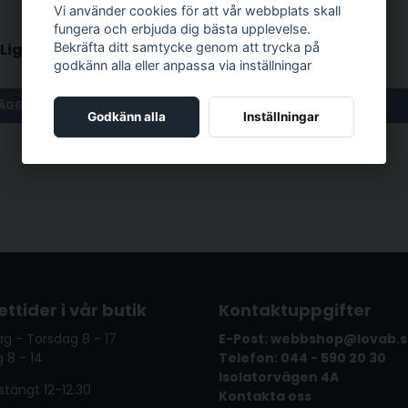
Vi använder cookies för att vår webbplats skall
fungera och erbjuda dig bästa upplevelse.
SUMAKE
Twister Light renblåsningspistol
POCKET BLOW GUN
Bekräfta ditt samtycke genom att trycka på
godkänn alla eller anpassa via inställningar
620 kr
ÄGG I VARUKORGEN
LÄGG I VARUKORGEN
Godkänn alla
Inställningar
ttider i vår butik
Kontaktuppgifter
g - Torsdag 8 - 17
E-Post: webbshop@lovab.
 8 - 14
Telefon: 044 - 590 20 30
Isolatorvägen 4A
tängt 12-12.30
Kontakta oss