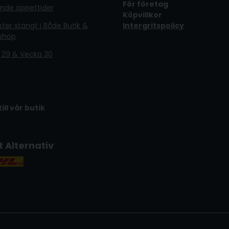
För företag
ande öppettider
Köpvillkor
er stängt i Både Butik &
Intergritspolicy
shop
 29 & Vecka 30
till vår butik
t Alternativ