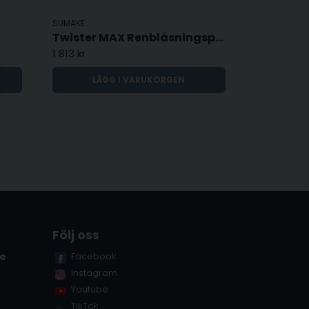
SUMAKE
Twister MAX Renblåsningspistol
1 813 kr
LÄGG I VARUKORGEN
Följ oss
se
Facebook
Instagram
Youtube
TikTok