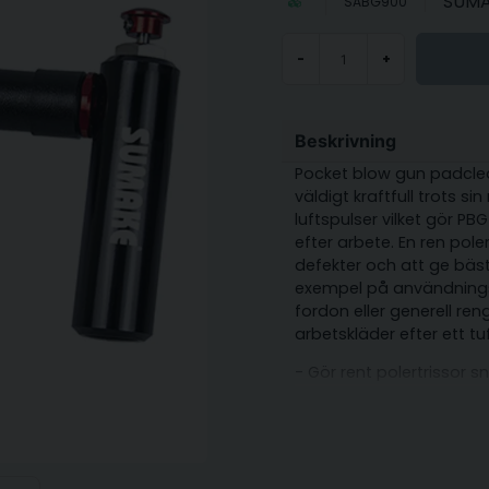
SUM
SABG900
-
+
Beskrivning
Pocket blow gun padclean
väldigt kraftfull trots si
luftspulser vilket gör PB
efter arbete. En ren pole
defekter och att ge bäst
exempel på användning
fordon eller generell re
arbetskläder efter ett tu
- Gör rent polertrissor s
- Blås rent fordon frå
- Gör rent på svåråtkoml
- Liten och kraftfull H9