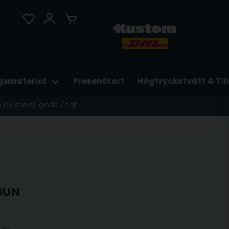
gsmaterial
Presentkort
Högtryckstvätt & Til
p av större gods / fat
GUN