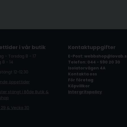
ttider i vår butik
Kontaktuppgifter
g - Torsdag 8 - 17
E-Post: webbshop@lovab.
 8 - 14
Telefon: 044 - 590 20 30
Isolatorvägen 4A
tängt 12-12.30
Kontakta oss
För företag
ande öppettider
Köpvillkor
er stängt i Både Butik &
Intergritspolicy
shop
 29 & Vecka 30