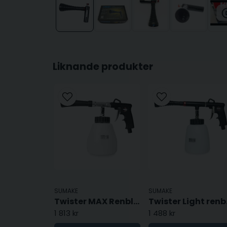
Liknande produkter
SUMAKE
SUMAKE
Twister MAX Renblåsningspistol
Twist
1 813 kr
1 488 kr