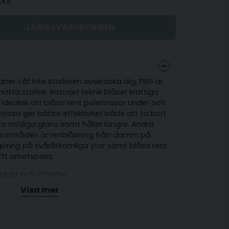
AKE
LÄGG I VARUKORGEN
er. Låt inte storleken avskräcka dig, PBG är
n nätta storlek. Rotorjet teknik blåser kraftiga
G idealisk att blåsa rent polertrissor under och
rtrissa ger bättre effektivitet både att ta bort
a möjliga glans samt håller längre. Andra
sområden är renblåsning från damm på
ngöring på svåråtkomliga ytor samt blåsa rent
fft arbetspass.
nabbt och effektivt
Visa mer
n damm
iga ytor
5xB147mm