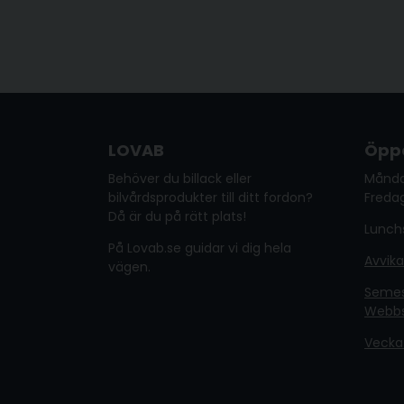
LOVAB
Öppe
Behöver du billack eller
Månda
bilvårdsprodukter till ditt fordon?
Fredag
Då är du på rätt plats!
Lunchs
På Lovab.se guidar vi dig hela
Avvik
vägen.
Semest
Webb
Vecka