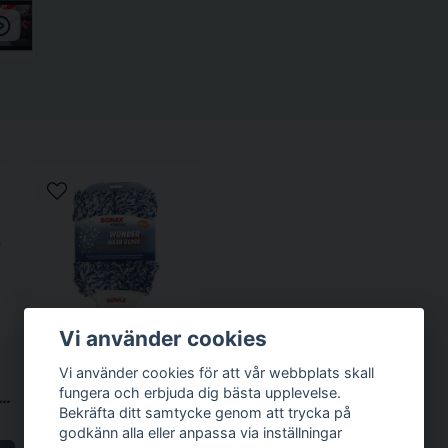
- Luftnippel medföljer ej,
- Vikt 142g
- Arbetstryck: 6.3-8.0 Ba
Vi använder cookies
Vi använder cookies för att vår webbplats skall
SONAX
fungera och erbjuda dig bästa upplevelse.
er Light renblåsningspistol
XTREME Wonder Wash Glove
Bekräfta ditt samtycke genom att trycka på
209 kr
godkänn alla eller anpassa via inställningar