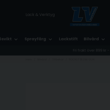
Lack & Verktyg
ösvikt
Sprayfärg
Lackstift
Bilvård
Fri frakt över 899 kr
Hem
Bilvård
Tillbehör
POCKET BLOW GUN