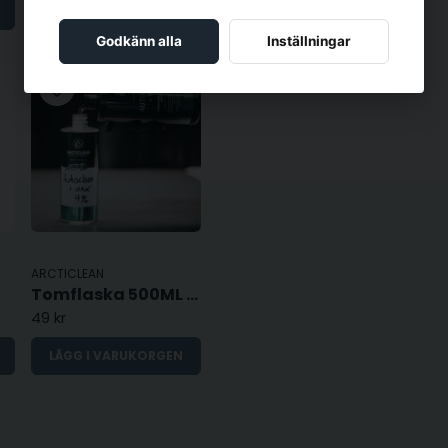
LÄGG I VARUKORGEN
Godkänn alla
Inställningar
ARCTICLEAN
Tomflaska 500ML - Med måttabell
49 kr
LÄGG I VARUKORGEN