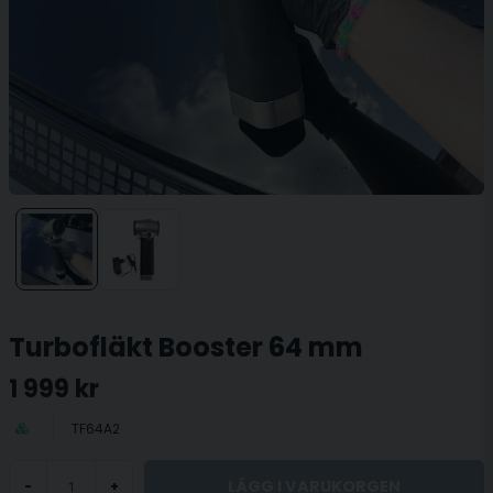
Turbofläkt Booster 64 mm
1 999 kr
TF64A2
LÄGG I VARUKORGEN
-
+