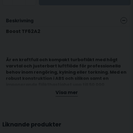
Beskrivning
Boost TF62A2
Är en kraftfull och kompakt turbofläkt med högt
varvtal och justerbart luftflöde för professionella
behov inom rengöring, kylning eller torkning. Med en
robust konstruktion i ABS och silikon samt en
imponerande fläkthastighet upp till 50 000
varv/minut, levererar den ett kraftfullt lufttryck i
Visa mer
ett portabelt format.
TF62A2 är en elektrisk turbofläkt som kombinerar
Liknande produkter
kraftfull prestanda med portabilitet. Den borstlösa
motorn levererar upp till 50 000 varv/minut vilket