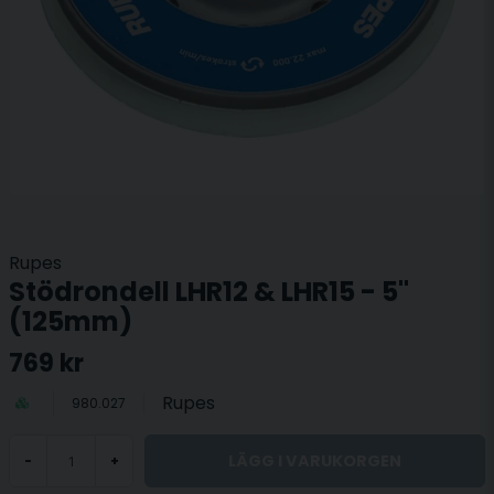
Rupes
Stödrondell LHR12 & LHR15 - 5"
(125mm)
769 kr
Rupes
980.027
LÄGG I VARUKORGEN
-
+