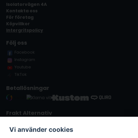
Isolatorvägen 4A
Kontakta oss
För företag
Köpvillkor
Intergritspolicy
Följ oss
Facebook
Instagram
Youtube
TikTok
Betallösningar
Frakt Alternativ
Vi använder cookies