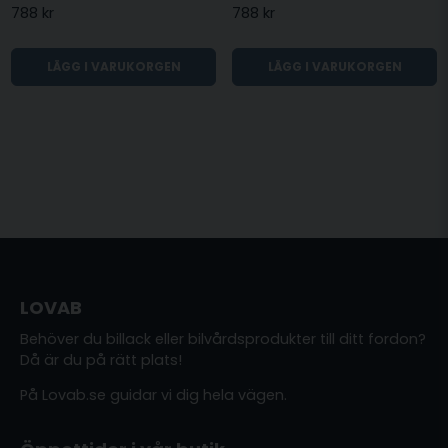
788 kr
788 kr
LÄGG I VARUKORGEN
LÄGG I VARUKORGEN
LOVAB
Behöver du billack eller bilvårdsprodukter till ditt fordon?
Då är du på rätt plats!
På Lovab.se guidar vi dig hela vägen.