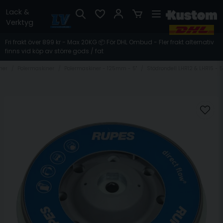
Lack &
Verktyg
Fri frakt över 899 kr - Max 20KG 📦 För DHL Ombud - Fler frakt alternativ
finns vid köp av större gods / fat
ner
Polermaskiner
Polermaskiner - 125mm - 5"
Stödrondell LHR12 & LHR15 - 