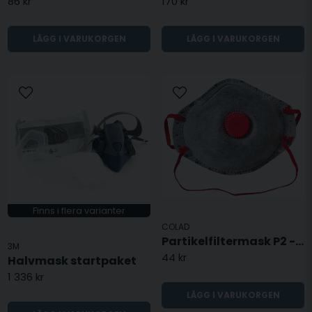
86 kr
170 kr
LÄGG I VARUKORGEN
LÄGG I VARUKORGEN
Finns i flera varianter
COLAD
Partikelfiltermask P2 - 1st
3M
44 kr
Halvmask startpaket
1 336 kr
LÄGG I VARUKORGEN