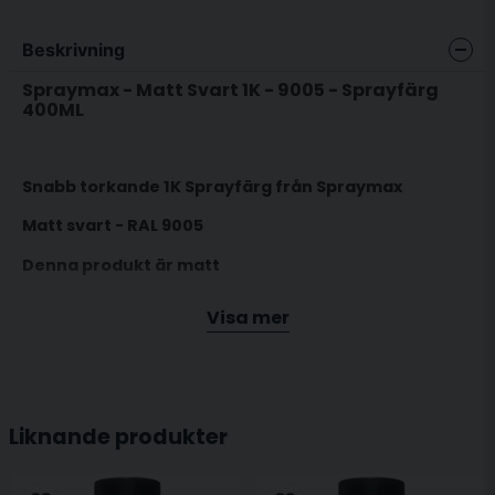
Beskrivning
Spraymax - Matt Svart 1K - 9005 - Sprayfärg
400ML
Snabb torkande 1K Sprayfärg från Spraymax
Matt svart - RAL 9005
Denna produkt är matt
Visa mer
1K Sprayfärg är en känsligare produkt mot starkare
avfettningar , bensin m.m
Liknande produkter