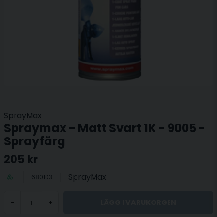
SprayMax
Spraymax - Matt Svart 1K - 9005 -
Sprayfärg
205 kr
SprayMax
680103
LÄGG I VARUKORGEN
-
+