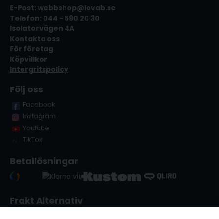
E-Post: webbshop@lovab.se
Telefon: 044 - 590 20 30
Isolatorvägen 4A
Kontakta oss
För företag
Köpvillkor
Intergritspolicy
Följ oss
Facebook
Instagram
Youtube
TikTok
Betallösningar
Frakt Alternativ