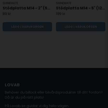
SHINEMATE
SHINEMATE
Stödplatta M14 - 2" (50mm)
Stödplatta M14 - 5" (123mm)
89 kr
199 kr
LÄGG I VARUKORGEN
LÄGG I VARUKORGEN
LOVAB
Behöver du billack eller bilvårdsprodukter till ditt fordon?
Då är du på rätt plats!
På Lovab.se guidar vi dig hela vägen.