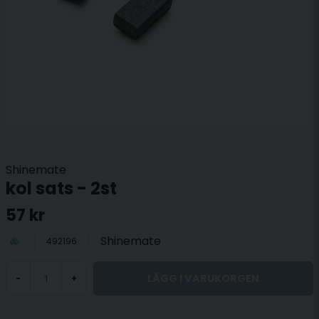
Shinemate
kol sats - 2st
57 kr
Shinemate
492196
LÄGG I VARUKORGEN
-
+