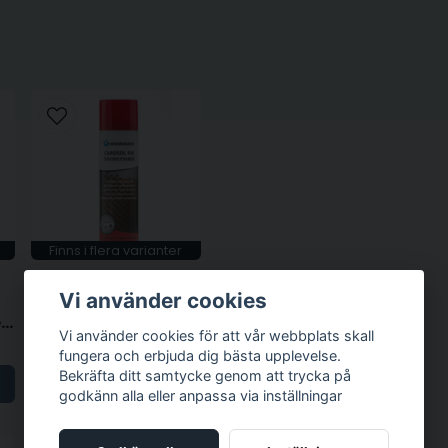
Finns i flera varianter
Vi använder cookies
HAGMANS
TO3 Tunnflytande rostskydd
F40 Tjockflytande rostskydd
Vi använder cookies för att vår webbplats skall
193 kr
fungera och erbjuda dig bästa upplevelse.
Bekräfta ditt samtycke genom att trycka på
LÄGG I VARUKORGEN
godkänn alla eller anpassa via inställningar