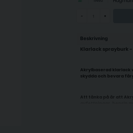
Hagman
11460
-
+
Beskrivning
Klarlack sprayburk - 
Akrylbaserad klarlack 
skydda och bevara fär
Att tänka på är att Akr
avfettningar, bensin m
Skall något utvändigt på
Klarlack