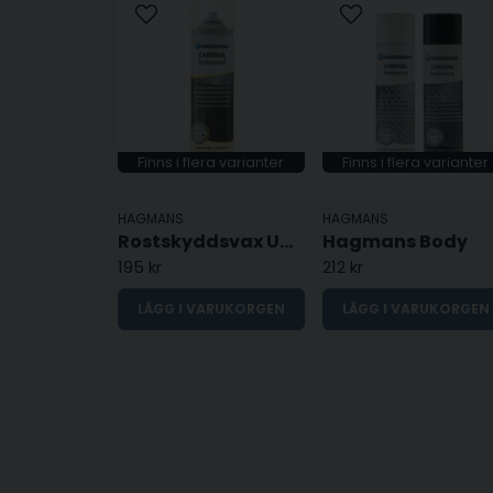
Finns i flera varianter
Finns i flera varianter
HAGMANS
HAGMANS
Rostskyddsvax Universal
Hagmans Body
195 kr
212 kr
LÄGG I VARUKORGEN
LÄGG I VARUKORGEN