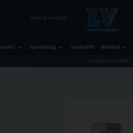
Lack & Verktyg
ösvikt
Sprayfärg
Lackstift
Bilvård
Fri frakt över 899 kr
Hem
Sprayfärg
Sprayburk - Klarlack
Klarlack sprayb