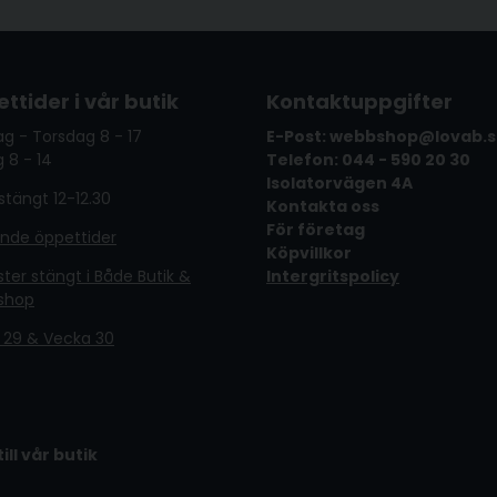
ttider i vår butik
Kontaktuppgifter
g - Torsdag 8 - 17
E-Post: webbshop@lovab.
 8 - 14
Telefon: 044 - 590 20 30
Isolatorvägen 4A
tängt 12-12.30
Kontakta oss
För företag
ande öppettider
Köpvillkor
er stängt i Både Butik &
Intergritspolicy
shop
 29 & Vecka 30
till vår butik