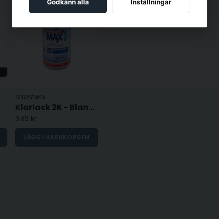
Godkänn alla
Inställningar
SPRAYMAX
Klarlack 2K - Blank - 250ML
349 kr
LÄGG I VARUKORGEN