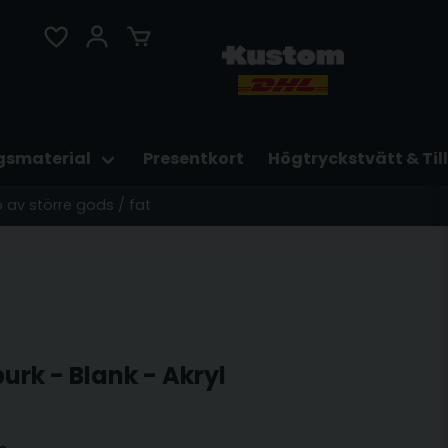
gsmaterial
Presentkort
Högtryckstvätt & Til
p av större gods / fat
urk - Blank - Akryl