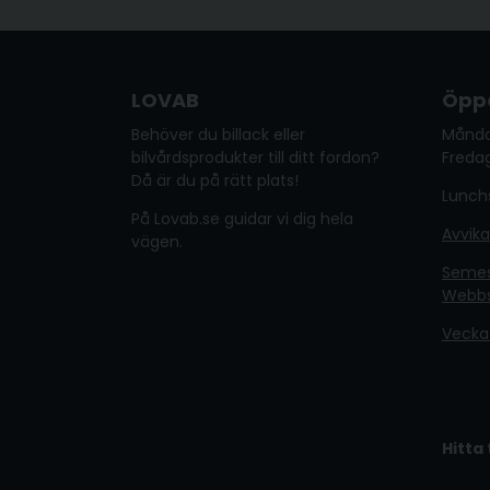
LOVAB
Öppe
Behöver du billack eller
Månda
bilvårdsprodukter till ditt fordon?
Fredag
Då är du på rätt plats!
Lunchs
På Lovab.se guidar vi dig hela
Avvik
vägen.
Semest
Webb
Vecka
Hitta 