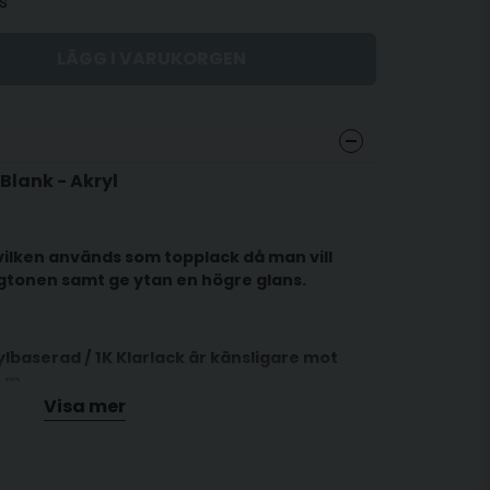
s
LÄGG I VARUKORGEN
Blank - Akryl
vilken används som topplack då man vill
gtonen samt ge ytan en högre glans.
ylbaserad / 1K Klarlack är känsligare mot
.m.
Visa mer
 ditt fordon lackeras välj i stället
2K