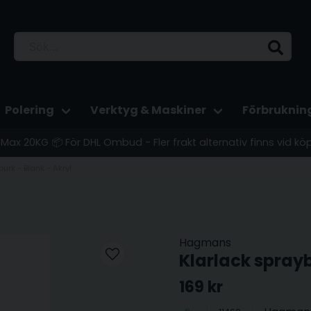
Polering
Verktyg & Maskiner
Förbruknin
 - Max 20KG 📦 För DHL Ombud - Fler frakt alternativ finns vid kö
urk - Blank - Akryl
Hagmans
Klarlack sprayb
169 kr