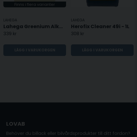
Finns i flera varianter
LAHEGA
LAHEGA
Lahega Greenium Alkalisk Plus
Herofix Cleaner 49i - 1L
339 kr
308 kr
LÄGG I VARUKORGEN
LÄGG I VARUKORGEN
LOVAB
Behöver du billack eller bilvårdsprodukter till ditt fordon?