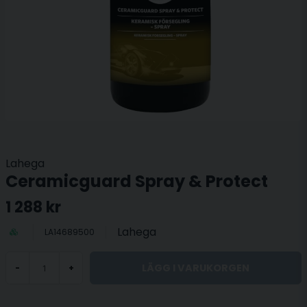
Lahega
Ceramicguard Spray & Protect
1 288 kr
Lahega
LA14689500
LÄGG I VARUKORGEN
-
+