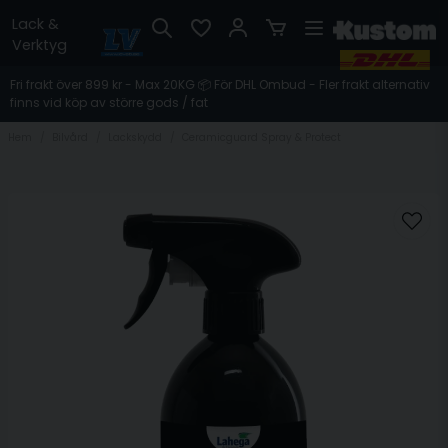
Lack &
Verktyg
Fri frakt över 899 kr - Max 20KG 📦 För DHL Ombud - Fler frakt alternativ
finns vid köp av större gods / fat
Hem
Bilvård
Lackskydd
Ceramicguard Spray & Protect