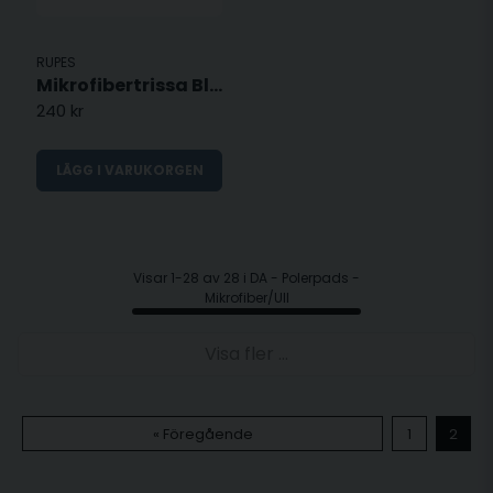
RUPES
Mikrofibertrissa Blå - 130mm
240 kr
LÄGG I VARUKORGEN
Visar 1-28 av 28 i DA - Polerpads -
Mikrofiber/Ull
Visa fler ...
« Föregående
1
2