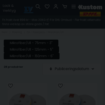
Lack &
Verktyg
Fri frakt över 899 kr - Max 20KG 📦 För DHL Ombud - Fler frakt alternativ
finns vid köp av större gods / fat
Hem
Polering
DA - Polerpads - Mikrofiber/Ull
Mikrofiber/Ull - 75mm - 3"
Mikrofiber/Ull - 125mm - 5"
Mikrofiber/Ull - 150mm - 6"
28 produkter
Publiceringsdatum