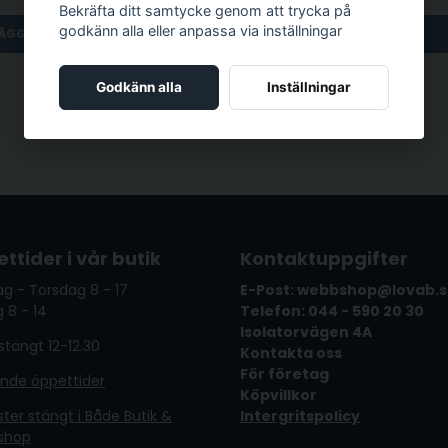
Bekräfta ditt samtycke genom att trycka på
godkänn alla eller anpassa via inställningar
ÄGG I VARUKORGEN
LÄGG I VARUKORGEN
Godkänn alla
Inställningar
ttider i vår butik
Kontaktuppgifter
g - Torsdag 8 - 17
E-Post: webbshop@lovab.
 8 - 14
Telefon: 044 - 590 20 30
Isolatorvägen 4A
tängt 12-12.30
Kontakta oss
För företag
ande öppettider
Köpvillkor
er stängt i Både Butik &
Intergritspolicy
shop