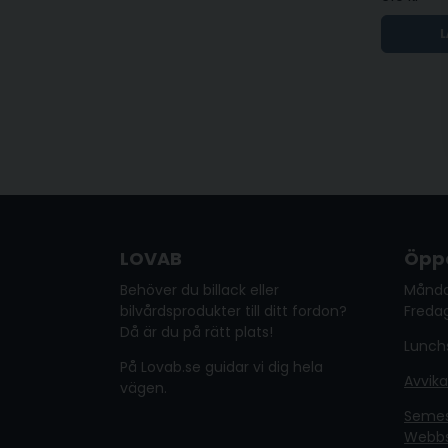
L
LOVAB
Öppe
Behöver du billack eller
Månda
bilvårdsprodukter till ditt fordon?
Fredag
Då är du på rätt plats!
Lunchs
På Lovab.se guidar vi dig hela
Avvik
vägen.
Semest
Webb