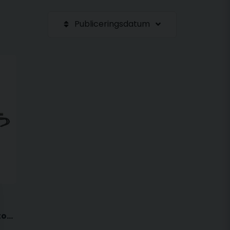
Publiceringsdatum
Line light bonnet c+r - Motorhuvslampa / Lampa för invändigt