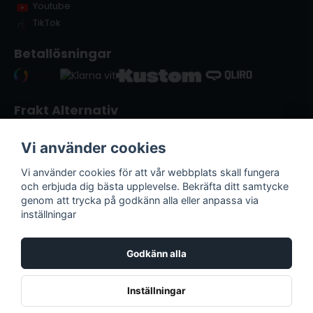
Youtube
TikTok
Betallösningar
Frakt Alternativ
Vi använder cookies
Vi använder cookies för att vår webbplats skall fungera
och erbjuda dig bästa upplevelse. Bekräfta ditt samtycke
genom att trycka på godkänn alla eller anpassa via
inställningar
Godkänn alla
Lack & Verktyg i Kristianstad | © Copyright
2026
Inställningar