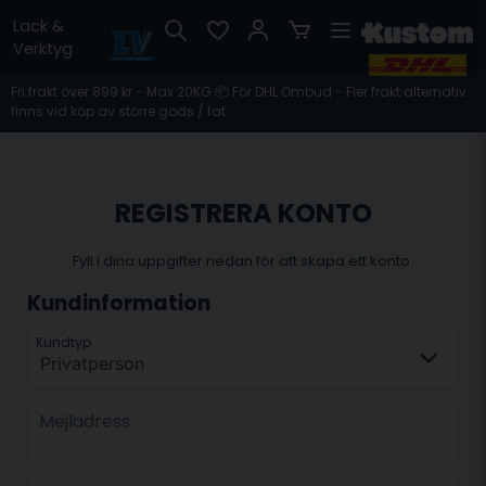
Lack &
Verktyg
Fri frakt över 899 kr - Max 20KG 📦 För DHL Ombud - Fler frakt alternativ
finns vid köp av större gods / fat
REGISTRERA KONTO
Fyll i dina uppgifter nedan för att skapa ett konto.
Kundinformation
frontend.form.customer_type
frontend.form.customr-type
Kundtyp
Mejladress
Mejladress